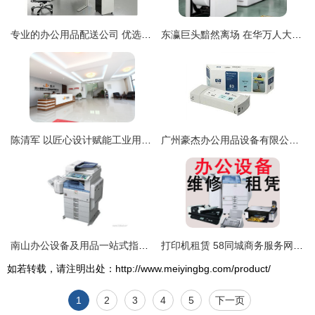
专业的办公用品配送公司 优选188办公
东瀛巨头黯然离场 在华万人大厂停产背后，那些家家户户都曾用过的时代记忆
陈清军 以匠心设计赋能工业用品，在站酷平台展现机械美学
广州豪杰办公用品设备有限公司 中关村在线认证经销商，专注HP 83系列硒鼓销售与服务
南山办公设备及用品一站式指南 从复印机租赁到采购
打印机租赁 58同城商务服务网引领办公设备高效共享新趋势
如若转载，请注明出处：http://www.meiyingbg.com/product/
1
2
3
4
5
下一页