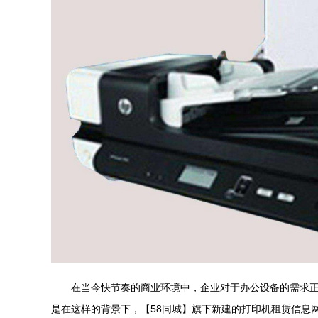
在当今快节奏的商业环境中，企业对于办公设备的需求
是在这样的背景下，【58同城】旗下新建的打印机租赁信息