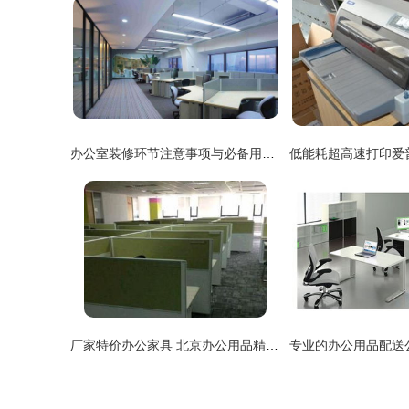
办公室装修环节注意事项与必备用品指南
厂家特价办公家具 北京办公用品精选推荐