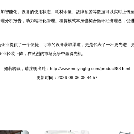
加智能化。设备的使用状态、耗材余量、故障预警等数据可以实时上传至
管理分析报告，助力精细化管理。租赁模式本身也契合循环经济理念，促
为企业提供了一个便捷、可靠的设备获取渠道，更是代表了一种更先进、
能企业轻装上阵，在激烈的市场竞争中赢得先机。
如若转载，请注明出处：http://www.meiyingbg.com/product/88.html
更新时间：2026-08-06 08:44:57