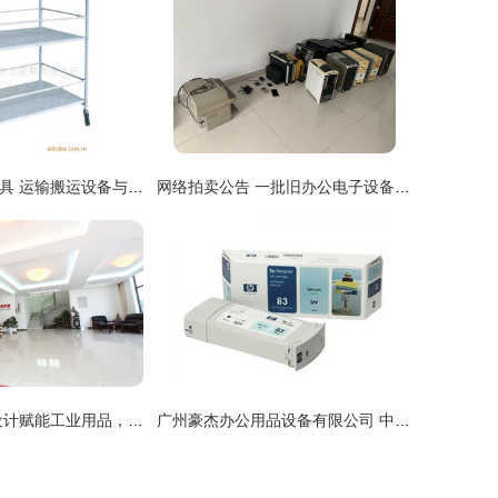
上海金帅办公家具 运输搬运设备与办公设备产品列表
网络拍卖公告 一批旧办公电子设备、空调、桌椅柜、低值易耗品及厂房一栋整体出让
陈清军 以匠心设计赋能工业用品，在站酷平台展现机械美学
广州豪杰办公用品设备有限公司 中关村在线认证经销商，专注HP 83系列硒鼓销售与服务