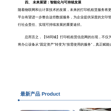
四、 未来展望：智能化与可持续发展
随着物联网和云计算技术的发展，未来的打印机租赁服务将更
平台有望进一步整合这些数据服务，为企业提供深度的文印
行社会责任、实现可持续发展的重要途径。
总而言之，【58同城】打印机租赁信息网的出现，不仅
将办公设备从“固定资产”转变为“按需使用的服务”，真正赋
最新产品
Product