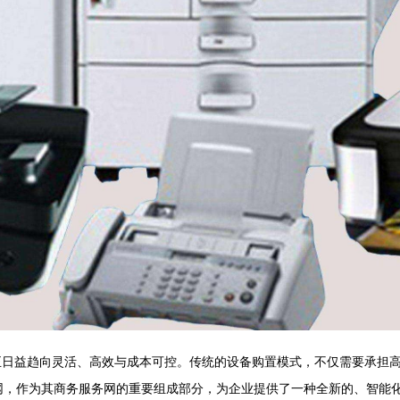
正日益趋向灵活、高效与成本可控。传统的设备购置模式，不仅需要承担
网，作为其商务服务网的重要组成部分，为企业提供了一种全新的、智能