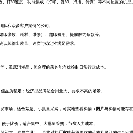
色、打印速度、功能集成（打印、复印、扫描、传真）等不同配置的机型
团队和众多客户案例的公司。
如印张数、耗材、维修）、超印费用、提前解约条款等。
确认其输出质量、速度与稳定性满足需求。
件等，虽属消耗品，但合理的采购能有效控制日常行政成本。
，但品质稳定；经济型品牌适合用量大、要求不高的场景。
批发市场，适合紧急、小批量采购，可实地查看实物（
图片
与实物可能存
，便于比价，适合集中、大批量采购，节省人力成本。
制笔记本、专属文具），直接对接
厂家
能获得更优的价格和灵活的生产安