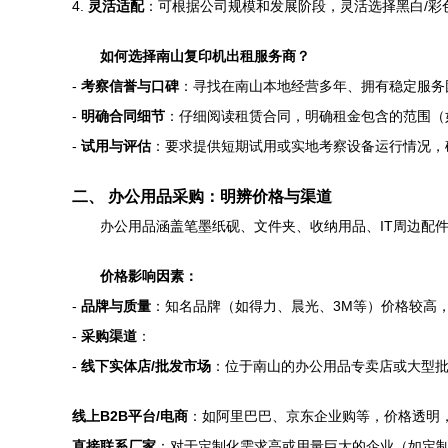
4.
灵活适配
：可根据公司规模和发展阶段，灵活选择黑白/彩
如何选择南山复印机出租服务商？
-
考察信誉与口碑
：寻找在南山本地经营多年、拥有稳定服务
-
明确合同细节
：仔细阅读租赁合同，明确租金包含的范围（
-
试用与评估
：要求提供短期试用或实地考察设备运行情况，
二、 办公用品采购：明辨价格与渠道
办公用品涵盖笔墨纸砚、文件夹、收纳用品、IT周边配
价格影响因素：
-
品牌与质量
：知名品牌（如得力、晨光、3M等）价格较高
-
采购渠道
：
-
线下实体店/批发市场
：位于南山的办公用品专卖店或大型
线上B2B平台/电商
：如阿里巴巴、京东企业购等，价格透明
直接联系厂家
：对于定制化需求高或用量巨大的企业（如定