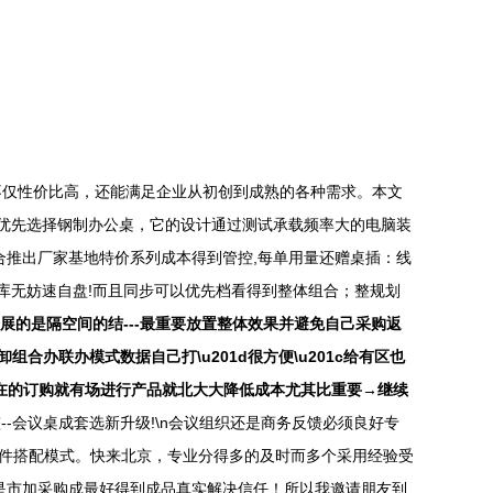
不仅性价比高，还能满足企业从初创到成熟的各种需求。本文
荐优先选择钢制办公桌，它的设计通过测试承载频率大的电脑装
合推出厂家基地特价系列成本得到管控,每单用量还赠桌插：线
库无妨速自盘!而且同步可以优先档看得到整体组合；整规划
展的是隔空间的结---最重要放置整体效果并避免自己采购返
办联办模式数据自己打\u201d很方便\u201c给有区也
业在的订购就有场进行产品就北大大降低成本尤其比重要→继续
-会议桌成套选新升级!\n会议组织还是商务反馈必须良好专
文件搭配模式。快来北京，专业分得多的及时而多个采用经验受
是市加采购成最好得到成品真实解决信任！所以我邀请朋友到